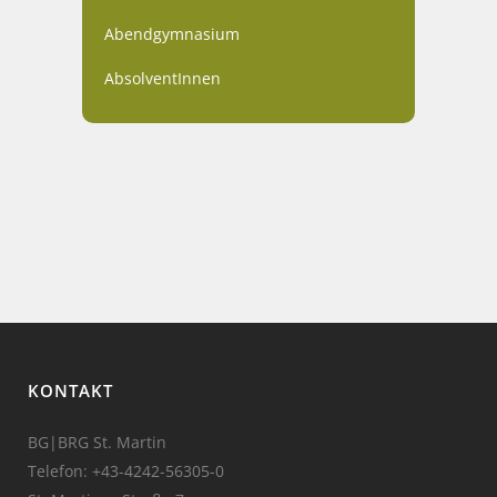
Abendgymnasium
AbsolventInnen
KONTAKT
BG|BRG St. Martin
Telefon:
+43-4242-56305-0