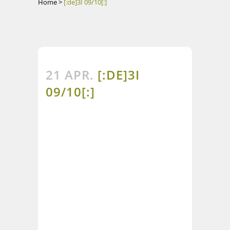
Home
>
[:de]3I 09/10[:]
21 APR.
[:DE]3I
09/10[:]