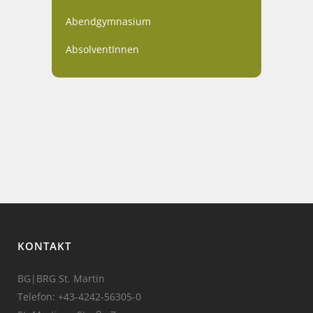
Abendgymnasium
AbsolventInnen
KONTAKT
BG|BRG St. Martin
Telefon:
+43-4242-56305-0