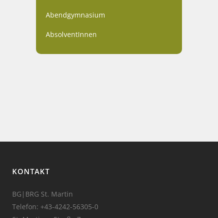
Abendgymnasium
AbsolventInnen
KONTAKT
BG|BRG St. Martin
Telefon:
+43-4242-56305-0