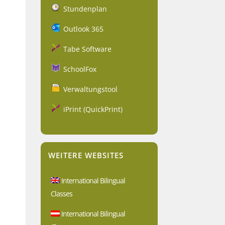
Stundenplan
Outlook 365
Tabe Software
SchoolFox
Verwaltungstool
iPrint (QuickPrint)
WEITERE WEBSITES
International Bilingual
Classes
International Bilingual