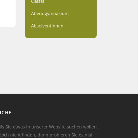
Classes
Abendgymnasium
AbsolventInnen
UCHE
lls Sie etwas in unserer Website suchen wollen,
doch nicht finden, dann probieren Sie es mal