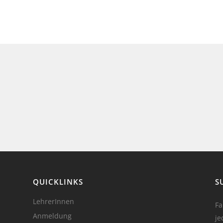
QUICKLINKS
S
LehrerInnen
Fa
Anmeldung
je