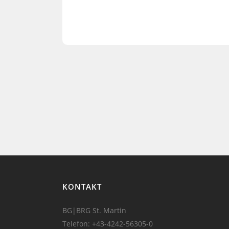
KONTAKT
BG|BRG St. Martin
Telefon:
+43-4242-56305-0