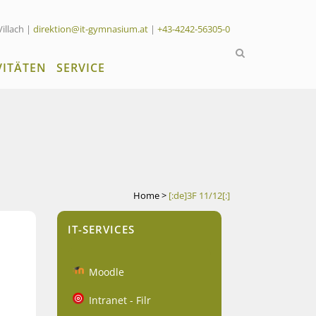
Villach |
direktion@it-gymnasium.at
|
+43-4242-56305-0
VITÄTEN
SERVICE
Home
>
[:de]3F 11/12[:]
IT-SERVICES
Moodle
Intranet - Filr