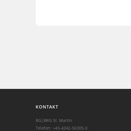
KONTAKT
BG|BRG St. Martin
Telefon:
+43-4242-56305-0