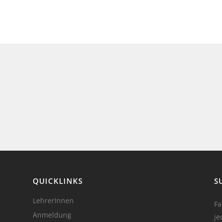
QUICKLINKS
S
LehrerInnen
Fa
Anmeldung
je