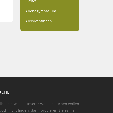
Classes
Abendgymnasium
AbsolventInnen
UCHE
lls Sie etwas in unserer Website suchen wollen,
doch nicht finden, dann probieren Sie es mal