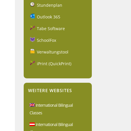
Stundenplan
Outlook 365
Tabe Software
SchoolFox
Verwaltungstool
iPrint (QuickPrint)
WEITERE WEBSITES
International Bilingual
Classes
International Bilingual