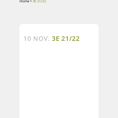
Home
>
3E 21/22
10 NOV.
3E 21/22