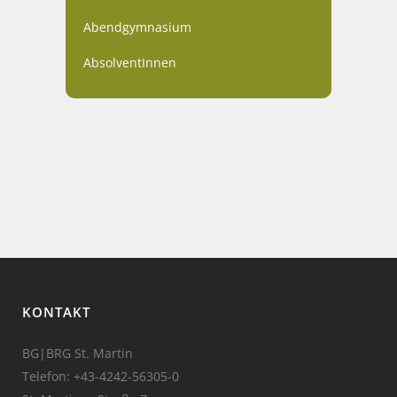
Abendgymnasium
AbsolventInnen
KONTAKT
BG|BRG St. Martin
Telefon:
+43-4242-56305-0