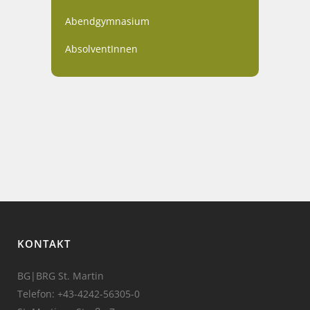
Abendgymnasium
AbsolventInnen
KONTAKT
BG|BRG St. Martin
Telefon:
+43-4242-56305-0