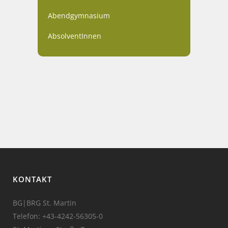
Abendgymnasium
AbsolventInnen
KONTAKT
BG|BRG St. Martin
Telefon:
+43-4242-56305-0