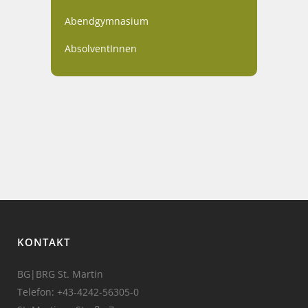
Abendgymnasium
AbsolventInnen
KONTAKT
BG|BRG St. Martin
Telefon:
+43-4242-56305-0