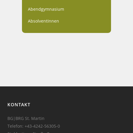
Abendgymnasium
AbsolventInnen
KONTAKT
BG|BRG St. Martin
Telefon:
+43-4242-56305-0