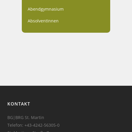
Abendgymnasium
AbsolventInnen
KONTAKT
BG|BRG St. Martin
Telefon:
+43-4242-56305-0