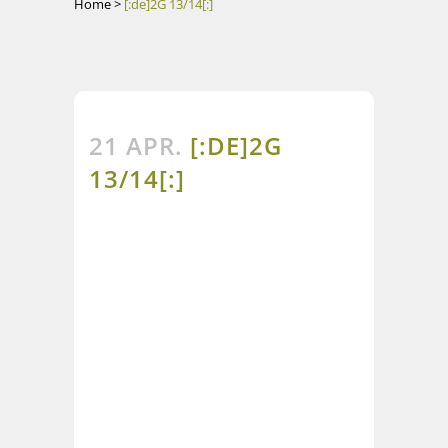
Home
>
[:de]2G 13/14[:]
21 APR.
[:DE]2G
13/14[:]