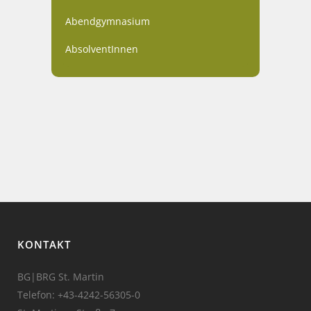
Abendgymnasium
AbsolventInnen
KONTAKT
BG|BRG St. Martin
Telefon:
+43-4242-56305-0