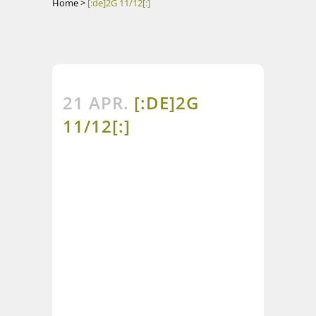
Home
>
[:de]2G 11/12[:]
21 APR.
[:DE]2G
11/12[:]