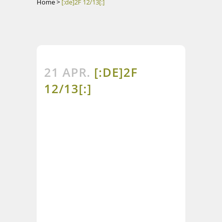
Home
>
[:de]2F 12/13[:]
21 APR.
[:DE]2F
12/13[:]