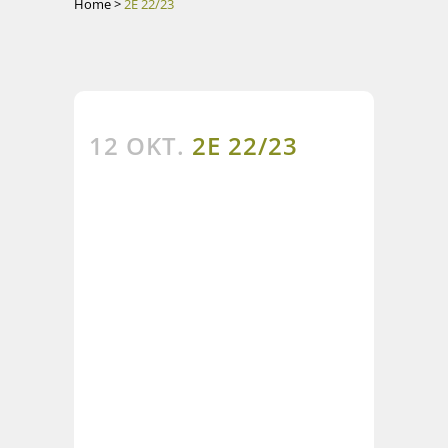
Home
>
2E 22/23
12 OKT.
2E 22/23