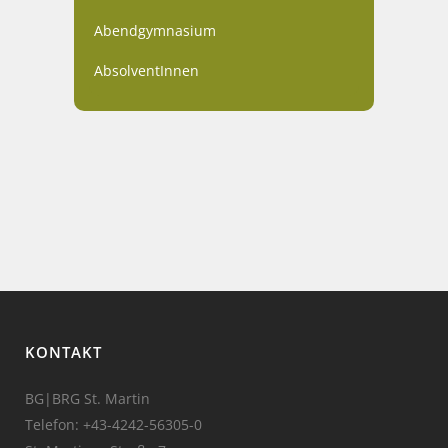
Abendgymnasium
AbsolventInnen
KONTAKT
BG|BRG St. Martin
Telefon:
+43-4242-56305-0