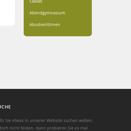
Classes
Abendgymnasium
AbsolventInnen
UCHE
lls Sie etwas in unserer Website suchen wollen,
doch nicht finden, dann probieren Sie es mal