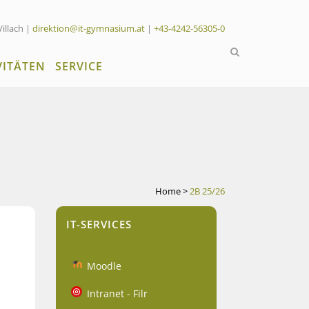
Villach |
direktion@it-gymnasium.at
|
+43-4242-56305-0
VITÄTEN
SERVICE
Home
>
2B 25/26
IT-SERVICES
Moodle
Intranet - Filr