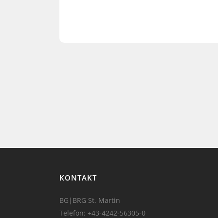
KONTAKT
BG|BRG St. Martin
Telefon:
+43-4242-56305-0