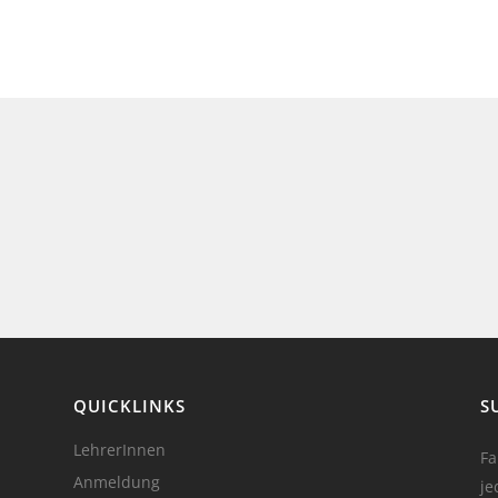
QUICKLINKS
S
LehrerInnen
Fa
Anmeldung
je