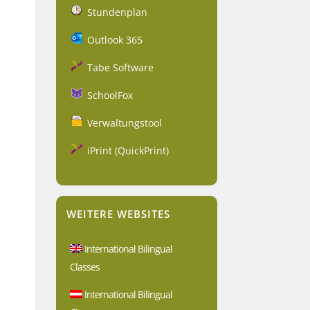
Stundenplan
Outlook 365
Tabe Software
SchoolFox
Verwaltungstool
iPrint (QuickPrint)
WEITERE WEBSITES
International Bilingual
Classes
International Bilingual