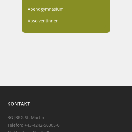
Abendgymnasium
AbsolventInnen
KONTAKT
BG|BRG St. Martin
Telefon:
+43-4242-56305-0