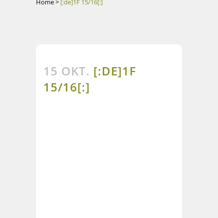
Home
>
[:de]1F 15/16[:]
15 OKT.
[:DE]1F
15/16[:]