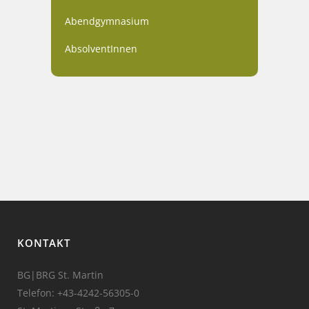
Abendgymnasium
AbsolventInnen
KONTAKT
BG|BRG St. Martin
Telefon:
+43-4242-56305-0