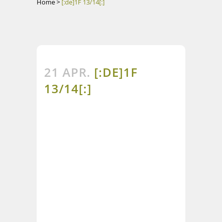
Home
>
[:de]1F 13/14[:]
21 APR.
[:DE]1F
13/14[:]