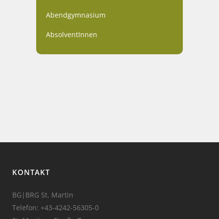
Abendgymnasium
AbsolventInnen
KONTAKT
BG|BRG St. Martin
Telefon:
+43-4242-56305-0