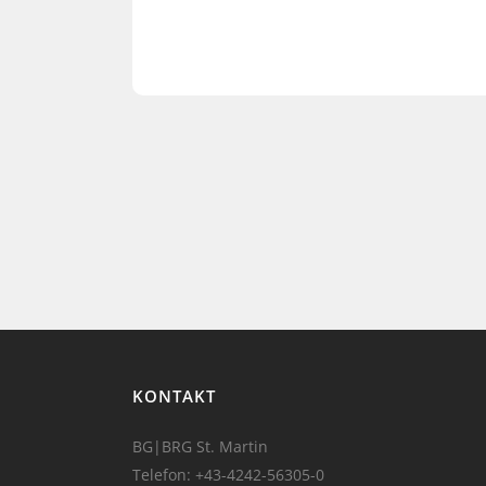
KONTAKT
BG|BRG St. Martin
Telefon:
+43-4242-56305-0