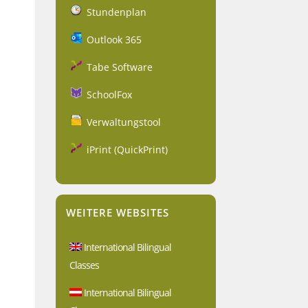
Stundenplan
Outlook 365
Tabe Software
SchoolFox
Verwaltungstool
iPrint (QuickPrint)
WEITERE WEBSITES
International Bilingual
Classes
International Bilingual