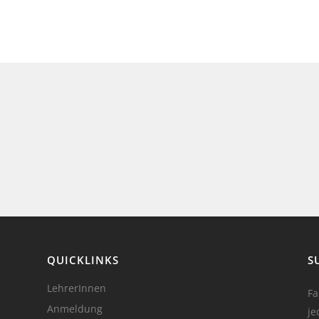
QUICKLINKS
S
LehrerInnen
Fa
Anmeldung
je