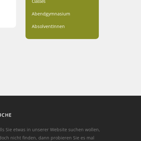
Classes
Abendgymnasium
AbsolventInnen
UCHE
lls Sie etwas in unserer Website suchen wollen,
doch nicht finden, dann probieren Sie es mal