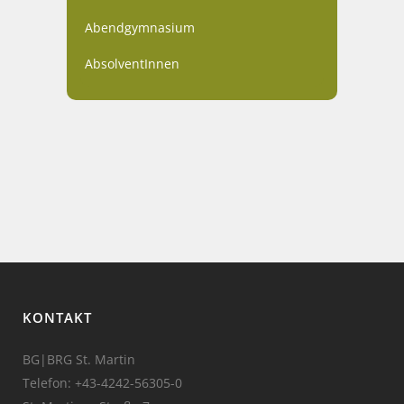
Abendgymnasium
AbsolventInnen
KONTAKT
BG|BRG St. Martin
Telefon:
+43-4242-56305-0