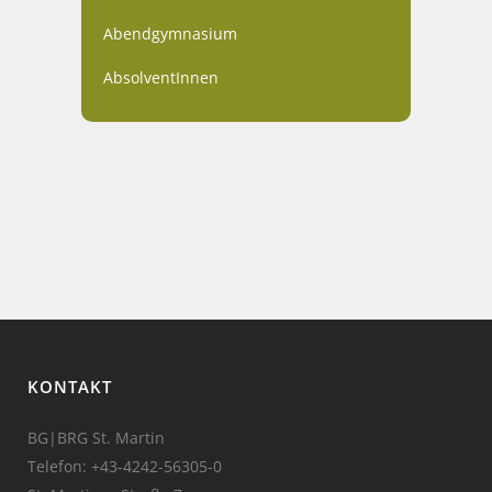
Abendgymnasium
AbsolventInnen
KONTAKT
BG|BRG St. Martin
Telefon:
+43-4242-56305-0