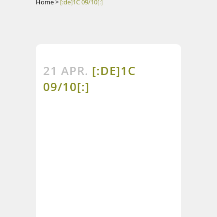
Home
>
[:de]1C 09/10[:]
21 APR.
[:DE]1C
09/10[:]