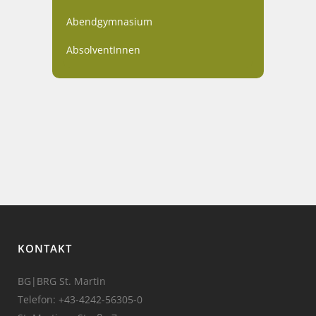
Abendgymnasium
AbsolventInnen
KONTAKT
BG|BRG St. Martin
Telefon:
+43-4242-56305-0