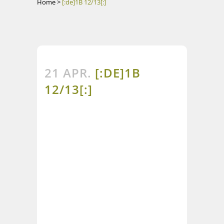
Home
>
[:de]1B 12/13[:]
21 APR.
[:DE]1B
12/13[:]