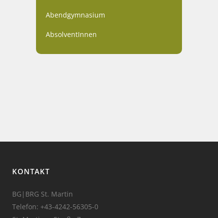
Abendgymnasium
AbsolventInnen
KONTAKT
BG|BRG St. Martin
Telefon:
+43-4242-56305-0