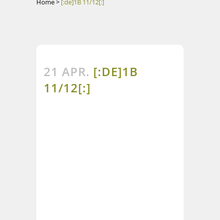
Home
>
[:de]1B 11/12[:]
21 APR.
[:DE]1B
11/12[:]