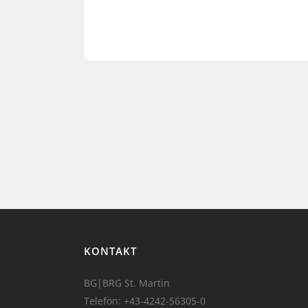
KONTAKT
BG|BRG St. Martin
Telefon:
+43-4242-56305-0