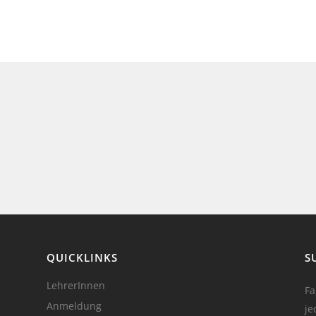
QUICKLINKS
S
LehrerInnen
Fa
Anmeldung
je