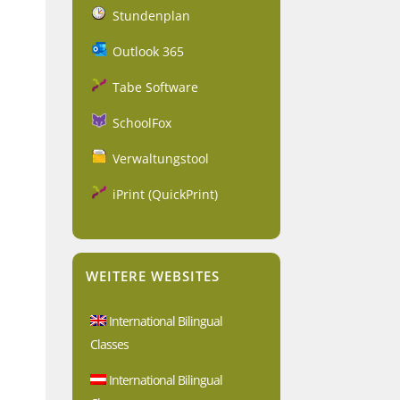
Stundenplan
Outlook 365
Tabe Software
SchoolFox
Verwaltungstool
iPrint (QuickPrint)
WEITERE WEBSITES
International Bilingual
Classes
International Bilingual