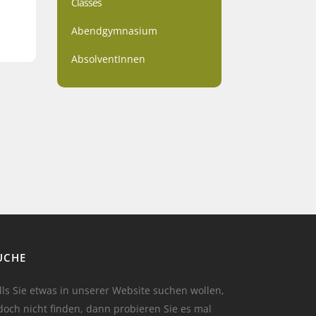
Classes
Abendgymnasium
AbsolventInnen
UCHE
lls Sie etwas in unserer Website suchen wollen,
doch nicht finden, dann probieren Sie es mal