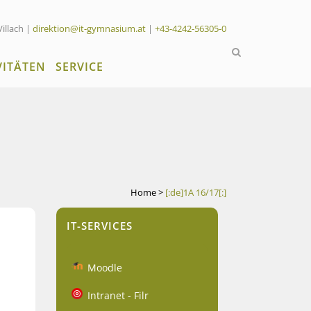
Villach |
direktion@it-gymnasium.at
|
+43-4242-56305-0
VITÄTEN
SERVICE
Home
>
[:de]1A 16/17[:]
IT-SERVICES
Moodle
Intranet - Filr