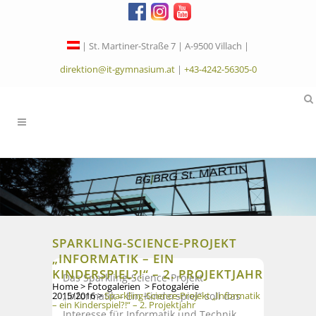
| St. Martiner-Straße 7 | A-9500 Villach |
direktion@it-gymnasium.at
|
+43-4242-56305-0
SPARKLING-SCIENCE-PROJEKT
„INFORMATIK – EIN
KINDERSPIEL?!“ – 2. PROJEKTJAHR
Das Sparkling-Science-Projekt
Home
>
Fotogalerien
>
Fotogalerie
„Informatik – Ein Kinderspiel“ soll das
2015/2016
>
Sparkling-Science-Projekt „Informatik
– ein Kinderspiel?!“ – 2. Projektjahr
Interesse für Informatik und Technik