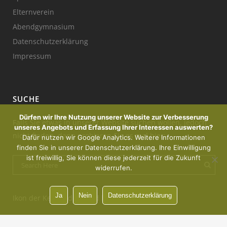
Elternverein
Abendgymnasium
Datenschutzerklärung
Impressum
SUCHE
Dürfen wir Ihre Nutzung unserer Website zur Verbesserung
Falls Sie etwas in unserer Website suchen wollen, jedoch
unseres Angebots und Erfassung Ihrer Interessen auswerten?
nicht finden, dann probieren Sie es mal hier:
Dafür nutzen wir Google Analytics. Weitere Informationen
finden Sie in unserer Datenschutzerklärung. Ihre Einwilligung
ist freiwillig, Sie können diese jederzeit für die Zukunft
widerrufen.
Ja
Nein
Datenschutzerklärung
Ikon der Kerze : designed by Freepik