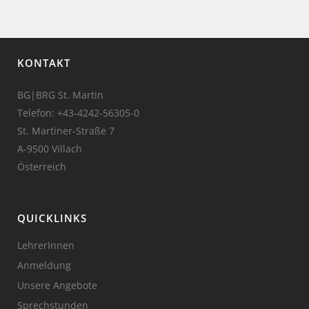
KONTAKT
BG|BRG St. Martin
Telefon:
+43-4242-56305-0
St. Martiner-Straße 7
A-9500 Villach
Österreich
QUICKLINKS
LehrerInnen
Anmeldung
Unsere Angebote
Sprechstunden