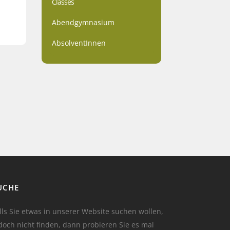
Classes
Abendgymnasium
AbsolventInnen
UCHE
lls Sie etwas in unserer Website suchen wollen,
doch nicht finden, dann probieren Sie es mal