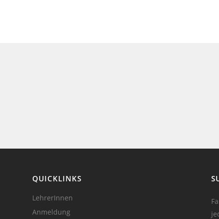
QUICKLINKS
S
LehrerInnen
Fa
Anmeldung
je