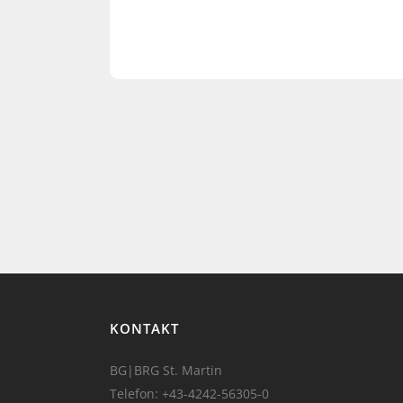
KONTAKT
BG|BRG St. Martin
Telefon:
+43-4242-56305-0