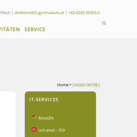
Villach |
direktion@it-gymnasium.at
|
+43-4242-56305-0
VITÄTEN
SERVICE
Home
>
[:de]6D 08/09[:]
IT-SERVICES
Moodle
Intranet - Filr