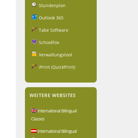
Stundenplan
Outlook 365
Tabe Software
SchoolFox
Verwaltungstool
iPrint (QuickPrint)
WEITERE WEBSITES
International Bilingual
Classes
International Bilingual