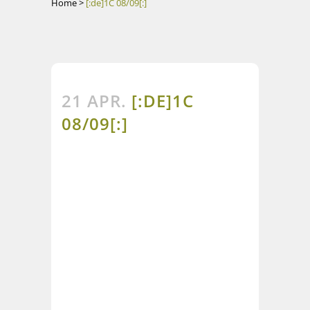
Home
>
[:de]1C 08/09[:]
21 APR.
[:DE]1C
08/09[:]