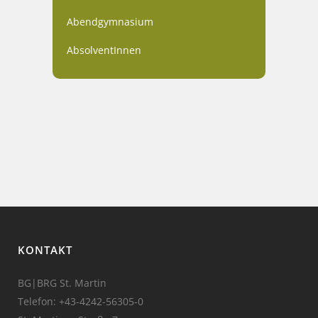
Abendgymnasium
AbsolventInnen
KONTAKT
BG|BRG St. Martin
Telefon:
+43-4242-56305-0