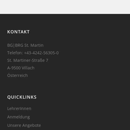
KONTAKT
BG|BRG St. Martin
Telefon:
+43-4242-56305-0
St. Martiner-Straße 7
A-9500 Villach
Österreich
QUICKLINKS
LehrerInnen
Anmeldung
Unsere Angebote