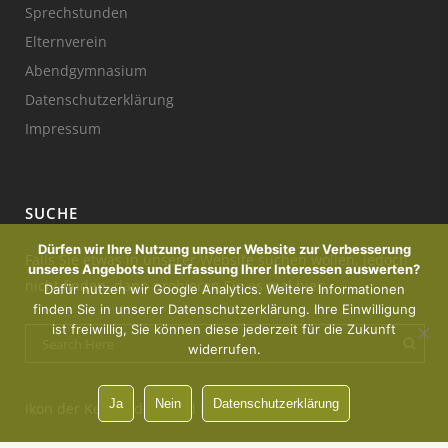
Sprechstunden
Elternverein
Abendgymnasium
Datenschutzerklärung
Impressum
SUCHE
Dürfen wir Ihre Nutzung unserer Website zur Verbesserung
Falls Sie etwas in unserer Website suchen wollen, jedoch
unseres Angebots und Erfassung Ihrer Interessen auswerten?
nicht finden, dann probieren Sie es mal hier:
Dafür nutzen wir Google Analytics. Weitere Informationen
finden Sie in unserer Datenschutzerklärung. Ihre Einwilligung
ist freiwillig, Sie können diese jederzeit für die Zukunft
widerrufen.
Ja
Nein
Datenschutzerklärung
Ikon der Kerze : designed by Freepik