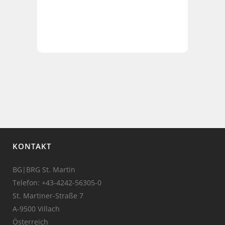
KONTAKT
BG|BRG St. Martin
Telefon:
+43-4242-56305-0
St. Martiner-Straße 7
A-9500 Villach
Österreich