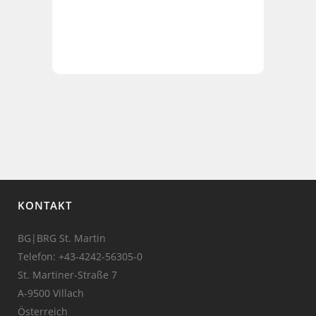
KONTAKT
BG|BRG St. Martin
Telefon:
+43-4242-56305-0
St. Martiner-Straße 7
A-9500 Villach
Österreich