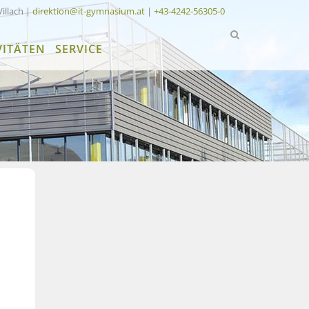
Villach |
direktion@it-gymnasium.at
|
+43-4242-56305-0
VITÄTEN
SERVICE