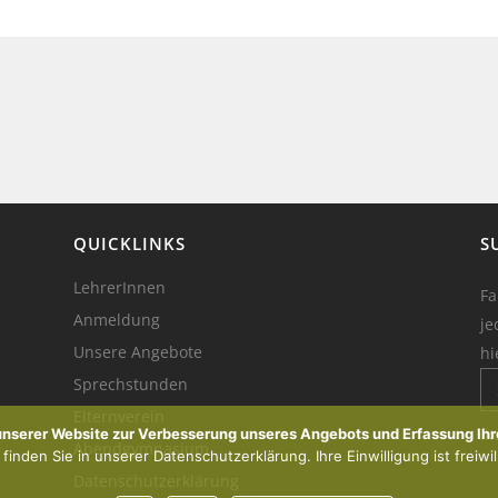
QUICKLINKS
S
LehrerInnen
Fa
Anmeldung
je
Unsere Angebote
hi
Sprechstunden
Elternverein
Ik
 unserer Website zur Verbesserung unseres Angebots und Erfassung Ihr
Abendgymnasium
inden Sie in unserer Datenschutzerklärung. Ihre Einwilligung ist freiwil
Datenschutzerklärung