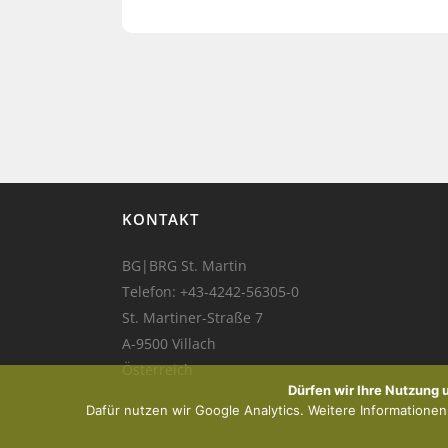
KONTAKT
BG|BRG St. Martin
Telefon:
+43-4242-56305-0
St. Martiner-Straße 7
A-9500 Villach
Österreich
Dürfen wir Ihre Nutzung
Dafür nutzen wir Google Analytics. Weitere Informationen f