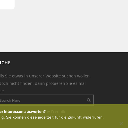
UCHE
lls Sie etwas in unserer Website suchen wollen,
doch nicht finden, dann probieren Sie es mal
er:
on der Kerze : designed by Freepik
er Interessen auswerten?
lig, Sie können diese jederzeit für die Zukunft widerrufen.