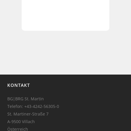
KONTAKT
BG|BRG St. Martin
Telefon:
+43-4242-56305-0
St. Martiner-Straße 7
A-9500 Villach
Österreich