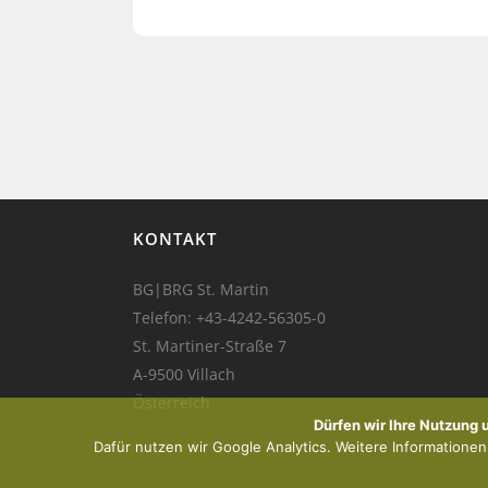
KONTAKT
BG|BRG St. Martin
Telefon:
+43-4242-56305-0
St. Martiner-Straße 7
A-9500 Villach
Österreich
Dürfen wir Ihre Nutzung
Dafür nutzen wir Google Analytics. Weitere Informationen f