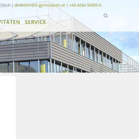
Villach |
direktion@it-gymnasium.at
|
+43-4242-56305-0
VITÄTEN
SERVICE