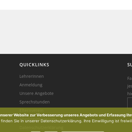
QUICKLINKS
S
LehrerInnen
Fa
Anmeldung
je
Unsere Angebote
hi
Sprechstunden
Elternverein
Ik
 unserer Website zur Verbesserung unseres Angebots und Erfassung Ihr
Abendgymnasium
inden Sie in unserer Datenschutzerklärung. Ihre Einwilligung ist freiwil
Datenschutzerklärung