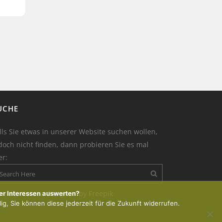
UCHE
lls Sie etwas in unserer Website suchen wollen,
doch nicht finden, dann probieren Sie es mal
er:
on der Kerze : designed by Freepik
er Interessen auswerten?
lig, Sie können diese jederzeit für die Zukunft widerrufen.