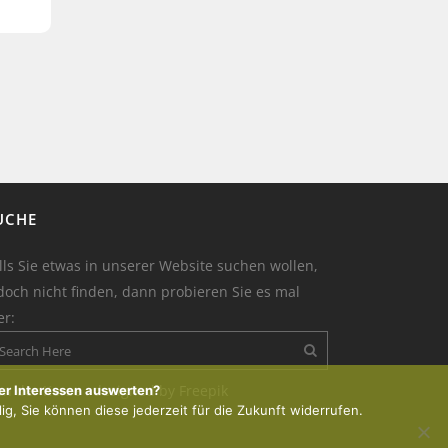
UCHE
lls Sie etwas in unserer Website suchen wollen,
doch nicht finden, dann probieren Sie es mal
er:
on der Kerze : designed by Freepik
er Interessen auswerten?
lig, Sie können diese jederzeit für die Zukunft widerrufen.