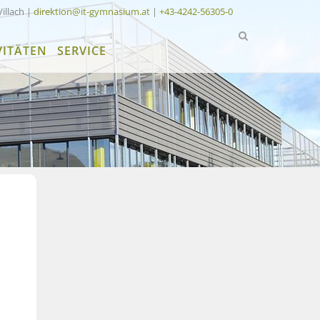
Villach |
direktion@it-gymnasium.at
|
+43-4242-56305-0
VITÄTEN
SERVICE