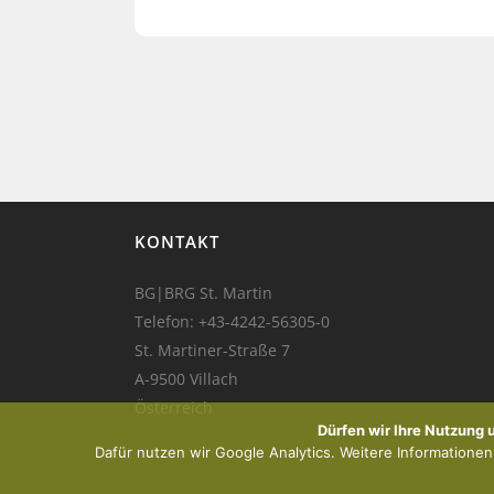
KONTAKT
BG|BRG St. Martin
Telefon:
+43-4242-56305-0
St. Martiner-Straße 7
A-9500 Villach
Österreich
Dürfen wir Ihre Nutzung
Dafür nutzen wir Google Analytics. Weitere Informationen f