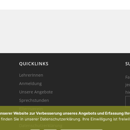
QUICKLINKS
S
LehrerInnen
Fa
Anmeldung
je
Unsere Angebote
hi
Sprechstunden
Elternverein
Ik
 unserer Website zur Verbesserung unseres Angebots und Erfassung Ihr
Abendgymnasium
inden Sie in unserer Datenschutzerklärung. Ihre Einwilligung ist freiwil
Datenschutzerklärung