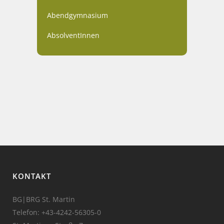
Abendgymnasium
AbsolventInnen
KONTAKT
BG|BRG St. Martin
Telefon:
+43-4242-56305-0