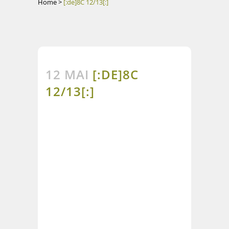
Home
>
[:de]8C 12/13[:]
12 MAI
[:DE]8C
12/13[:]