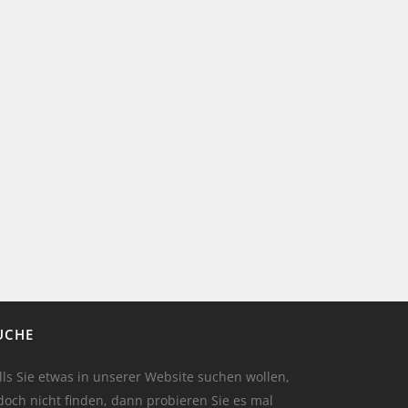
UCHE
lls Sie etwas in unserer Website suchen wollen,
doch nicht finden, dann probieren Sie es mal