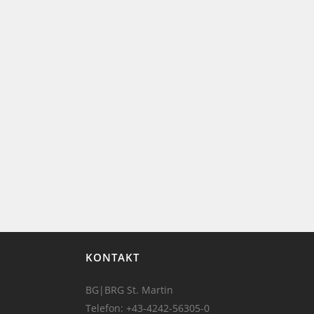
KONTAKT
BG|BRG St. Martin
Telefon:
+43-4242-56305-0