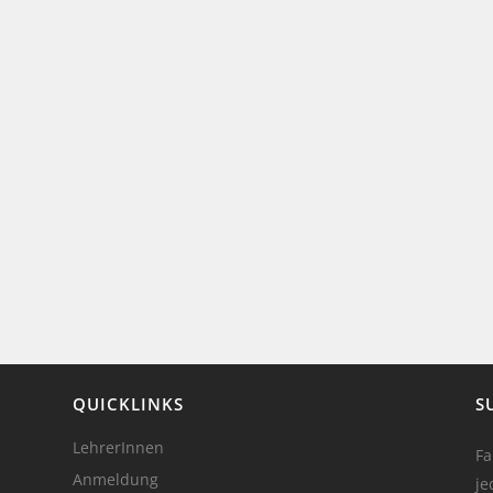
QUICKLINKS
S
LehrerInnen
Fa
Anmeldung
je