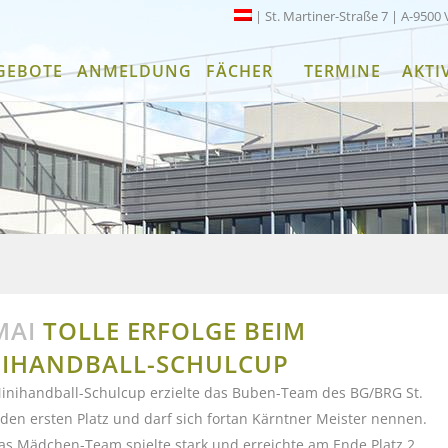
| St. Martiner-Straße 7 | A-9500 
GEBOTE
ANMELDUNG
FÄCHER
TERMINE
AKTI
MAI
TOLLE ERFOLGE BEIM
IHANDBALL-SCHULCUP
inihandball-Schulcup erzielte das Buben-Team des BG/BRG St.
den ersten Platz und darf sich fortan Kärntner Meister nennen.
as Mädchen-Team spielte stark und erreichte am Ende Platz 2.