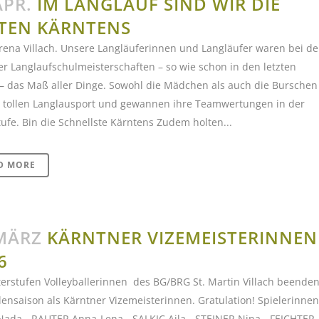
APR.
IM LANGLAUF SIND WIR DIE
TEN KÄRNTENS
rena Villach. Unsere Langläuferinnen und Langläufer waren bei d
r Langlaufschulmeisterschaften – so wie schon in den letzten
– das Maß aller Dinge. Sowohl die Mädchen als auch die Burschen
n tollen Langlausport und gewannen ihre Teamwertungen in der
ufe. Bin die Schnellste Kärntens Zudem holten...
D MORE
MÄRZ
KÄRNTNER VIZEMEISTERINNEN
6
erstufen Volleyballerinnen des BG/BRG St. Martin Villach beende
lensaison als Kärntner Vizemeisterinnen. Gratulation! Spielerinnen:
Nada - RAUTER Anna-Lena - SALKIC Ajla - STEINER Nina - FEICHTER