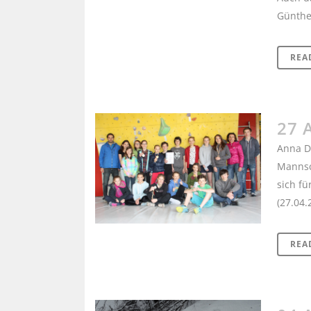
Günther
REA
27 
Anna D
Mannsc
sich f
(27.04.2
REA