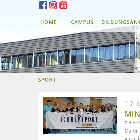
HOME
CAMPUS
BILDUNGSAN
SPORT
12 
MIN
Beim M
Martin 
Auch d