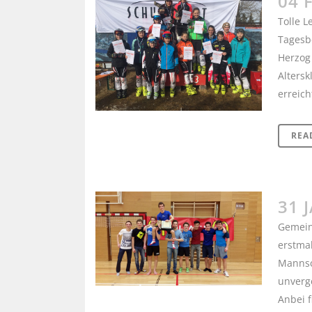
04 
Tolle L
Tagesbe
Herzog 
Altersk
erreich
REA
31 
Gemeins
erstmal
Mannsc
unverge
Anbei f