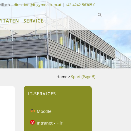
Villach |
direktion@it-gymnasium.at
|
+43-4242-56305-0
VITÄTEN
SERVICE
Home
>
Sport
(Page 5)
IT-SERVICES
Moodle
Intranet - Filr