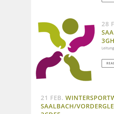
28 
SAA
3GH
Leitung
REA
21 FEB.
WINTERSPORT
SAALBACH/VORDERGL