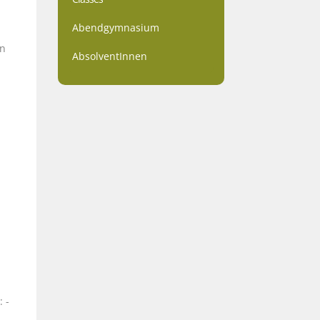
Abendgymnasium
en
AbsolventInnen
n
 -