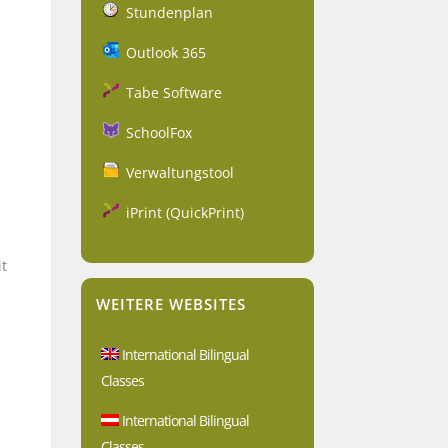
Stundenplan
Outlook 365
Tabe Software
SchoolFox
Verwaltungstool
iPrint (QuickPrint)
t
WEITERE WEBSITES
International Bilingual
Classes
International Bilingual
Classes