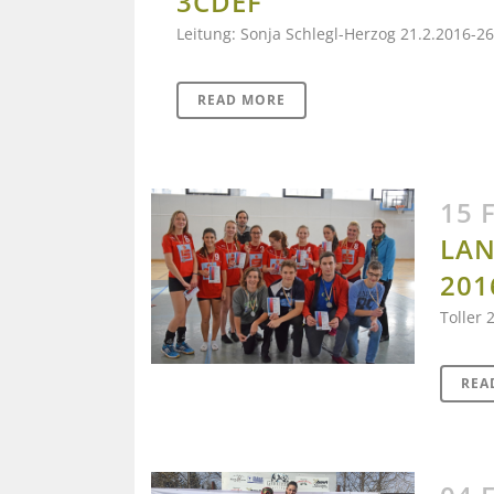
3CDEF
Leitung: Sonja Schlegl-Herzog 21.2.2016-26.
READ MORE
15 
LAN
201
Toller 
REA