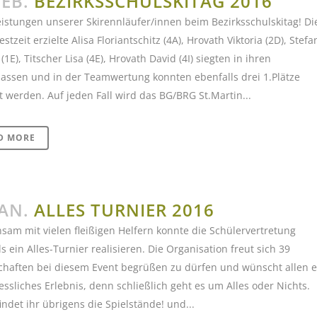
FEB.
BEZIRKSSCHULSKITAG 2016
eistungen unserer Skirennläufer/innen beim Bezirksschulskitag! Di
stzeit erzielte Alisa Floriantschitz (4A), Hrovath Viktoria (2D), Stefa
(1E), Titscher Lisa (4E), Hrovath David (4I) siegten in ihren
lassen und in der Teamwertung konnten ebenfalls drei 1.Plätze
t werden. Auf jeden Fall wird das BG/BRG St.Martin...
D MORE
JAN.
ALLES TURNIER 2016
am mit vielen fleißigen Helfern konnte die Schülervertretung
s ein Alles-Turnier realisieren. Die Organisation freut sich 39
haften bei diesem Event begrüßen zu dürfen und wünscht allen e
ssliches Erlebnis, denn schließlich geht es um Alles oder Nichts.
indet ihr übrigens die Spielstände! und...