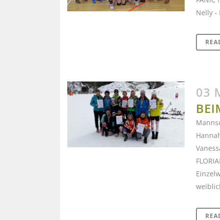
Nelly -
REA
03 
BEI
Mannsc
Hannah
Vaness
FLORIA
Einzel
weiblic
REA