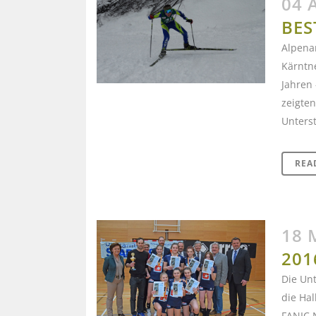
04 
BES
Alpena
Kärntne
Jahren 
zeigte
Unterst
REA
18 
201
Die Unt
die Hal
FANIC 