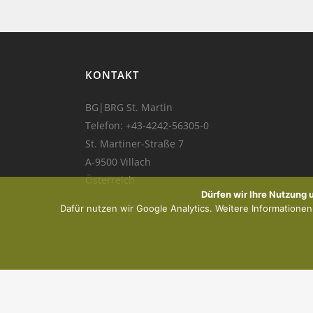
KONTAKT
BG|BRG St. Martin
Telefon:
+43-4242-56305-0
St. Martiner-Straße 7
A-9500 Villach
Österreich
Dürfen wir Ihre Nutzung
Dafür nutzen wir Google Analytics. Weitere Informationen f