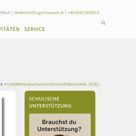
Villach |
direktion@it-gymnasium.at
|
+43-4242-56305-0
VITÄTEN
SERVICE
rs
>
[:de]Wintersportwoche Ennshof/Altenmarkt, 2CD[:]
SCHULISCHE
UNTERSTÜTZUNG