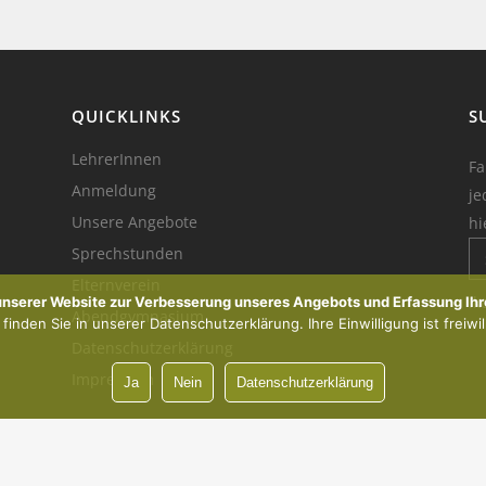
QUICKLINKS
S
LehrerInnen
Fa
Anmeldung
je
Unsere Angebote
hi
Sprechstunden
Elternverein
Ik
 unserer Website zur Verbesserung unseres Angebots und Erfassung Ihr
Abendgymnasium
inden Sie in unserer Datenschutzerklärung. Ihre Einwilligung ist freiwil
Datenschutzerklärung
Impressum
Ja
Nein
Datenschutzerklärung
Vorsprung durch Innovation