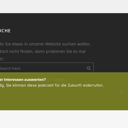
UCHE
lls Sie etwas in unserer Website suchen wollen,
doch nicht finden, dann probieren Sie es mal
er:
on der Kerze : designed by Freepik
er Interessen auswerten?
lig, Sie können diese jederzeit für die Zukunft widerrufen.