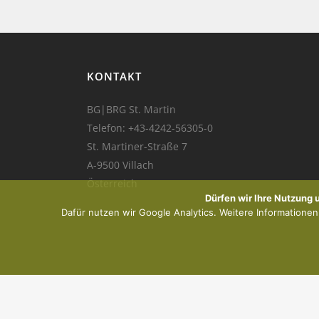
KONTAKT
BG|BRG St. Martin
Telefon:
+43-4242-56305-0
St. Martiner-Straße 7
A-9500 Villach
Österreich
Dürfen wir Ihre Nutzung
Dafür nutzen wir Google Analytics. Weitere Informationen f