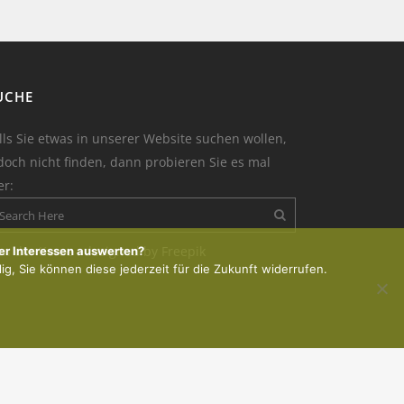
UCHE
lls Sie etwas in unserer Website suchen wollen,
doch nicht finden, dann probieren Sie es mal
er:
on der Kerze : designed by Freepik
er Interessen auswerten?
lig, Sie können diese jederzeit für die Zukunft widerrufen.