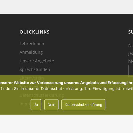
QUICKLINKS
S
LehrerInnen
Fa
Anmeldung
je
Unsere Angebote
hi
Sprechstunden
Elternverein
Ik
 unserer Website zur Verbesserung unseres Angebots und Erfassung Ihr
Abendgymnasium
inden Sie in unserer Datenschutzerklärung. Ihre Einwilligung ist freiwil
Datenschutzerklärung
Impressum
Ja
Nein
Datenschutzerklärung
Vorsprung durch Innovation