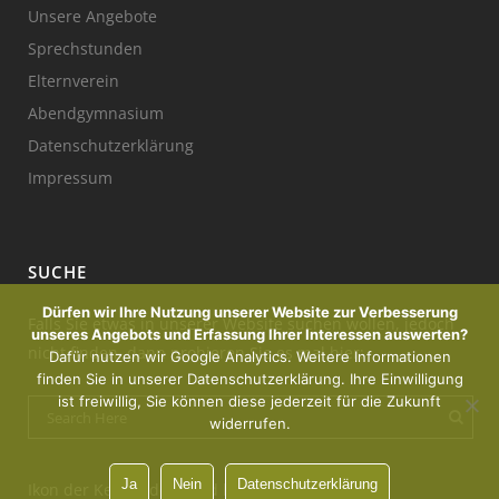
Unsere Angebote
Sprechstunden
Elternverein
Abendgymnasium
Datenschutzerklärung
Impressum
SUCHE
Dürfen wir Ihre Nutzung unserer Website zur Verbesserung
Falls Sie etwas in unserer Website suchen wollen, jedoch
unseres Angebots und Erfassung Ihrer Interessen auswerten?
nicht finden, dann probieren Sie es mal hier:
Dafür nutzen wir Google Analytics. Weitere Informationen
finden Sie in unserer Datenschutzerklärung. Ihre Einwilligung
ist freiwillig, Sie können diese jederzeit für die Zukunft
widerrufen.
Ja
Nein
Datenschutzerklärung
Ikon der Kerze : designed by Freepik