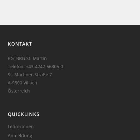
KONTAKT
BG|BRG St. Martin
Telefon:
+43-4242-56305-0
St. Martiner-Straße 7
A-9500 Villach
Österreich
QUICKLINKS
LehrerInnen
Anmeldung