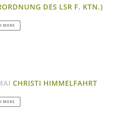
RORDNUNG DES LSR F. KTN.)
D MORE
MAI
CHRISTI HIMMELFAHRT
D MORE