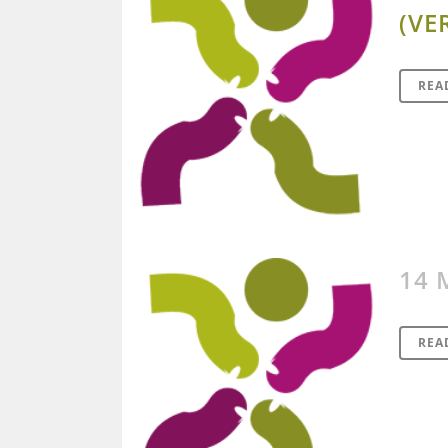
(VE
REA
14 
REA