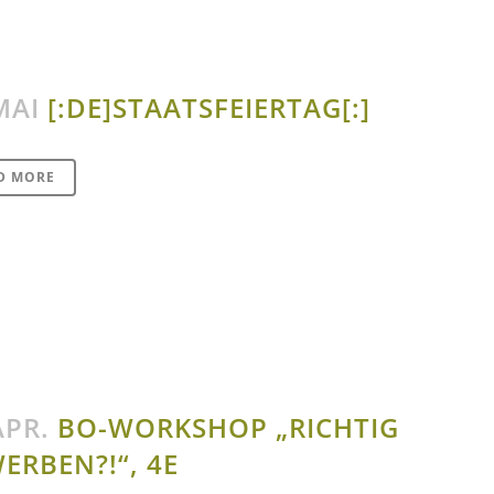
MAI
[:DE]STAATSFEIERTAG[:]
D MORE
APR.
BO-WORKSHOP „RICHTIG
ERBEN?!“, 4E