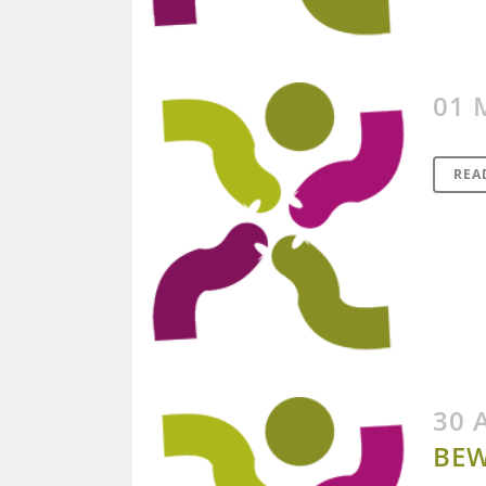
01 
REA
30 
BEW