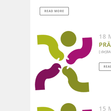
READ MORE
18 
PRÄ
[:de]8A
REA
15 