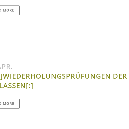
D MORE
APR.
E]WIEDERHOLUNGSPRÜFUNGEN DER
KLASSEN[:]
D MORE