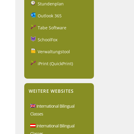
Stundenplan
Outlook 365
Tabe Software
SchoolFox
Verwaltungstool
iPrint (QuickPrint)
WEITERE WEBSITES
International Bilingual
Classes
International Bilingual
Classes