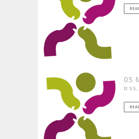
REA
05 
D: 5.5.,
REA