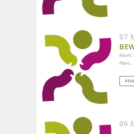
07 
BEW
Raum: 1
Plan)...
REA
06 