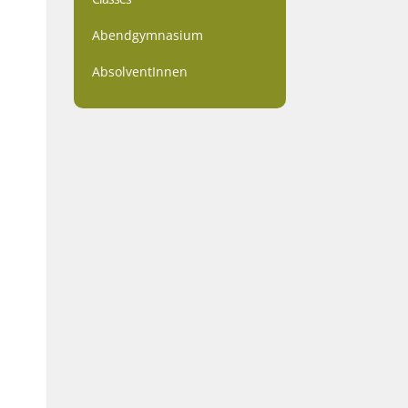
Abendgymnasium
AbsolventInnen