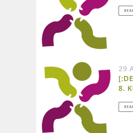
REA
29 
[:D
8. 
REA