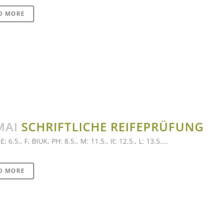
D MORE
MAI
SCHRIFTLICHE REIFEPRÜFUNG
 E: 6.5., F, BIUK, PH: 8.5., M: 11.5., It: 12.5., L: 13.5....
D MORE