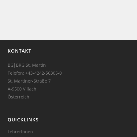
KONTAKT
BG|BRG St. Martin
Telefon:
+43-4242-56305-0
St. Martiner-Straße 7
A-9500 Villach
Österreich
QUICKLINKS
LehrerInnen