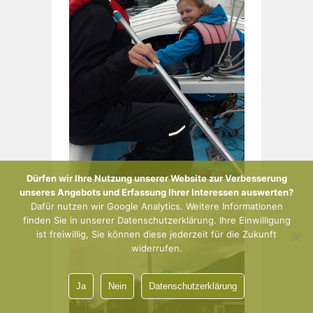
Dürfen wir Ihre Nutzung unserer Website zur Verbesserung
unseres Angebots und Erfassung Ihrer Interessen auswerten?
Dafür nutzen wir Google Analytics. Weitere Informationen
finden Sie in unserer Datenschutzerklärung. Ihre Einwilligung
ist freiwillig, Sie können diese jederzeit für die Zukunft
widerrufen.
Ja
Nein
Datenschutzerklärung