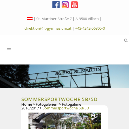
| St. Martiner-Straße 7 | A-9500 Villach |
direktion@it-gymnasium.at
|
+43-4242-56305-0
SOMMERSPORTWOCHE 5B/5D
Home
>
Fotogalerien
>
Fotogalerie
2016/2017
>
Sommersportwoche 5B/5D