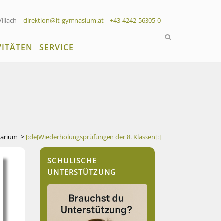
Villach |
direktion@it-gymnasium.at
|
+43-4242-56305-0
VITÄTEN
SERVICE
darium
>
[:de]Wiederholungsprüfungen der 8. Klassen[:]
SCHULISCHE
UNTERSTÜTZUNG