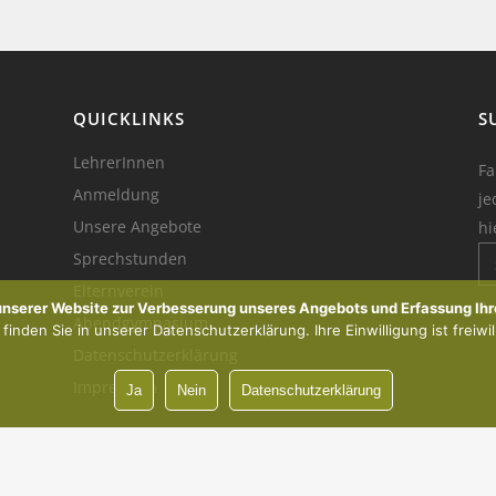
QUICKLINKS
S
LehrerInnen
Fa
Anmeldung
je
Unsere Angebote
hi
Sprechstunden
Elternverein
Ik
 unserer Website zur Verbesserung unseres Angebots und Erfassung Ihr
Abendgymnasium
inden Sie in unserer Datenschutzerklärung. Ihre Einwilligung ist freiwil
Datenschutzerklärung
Impressum
Ja
Nein
Datenschutzerklärung
Vorsprung durch Innovation