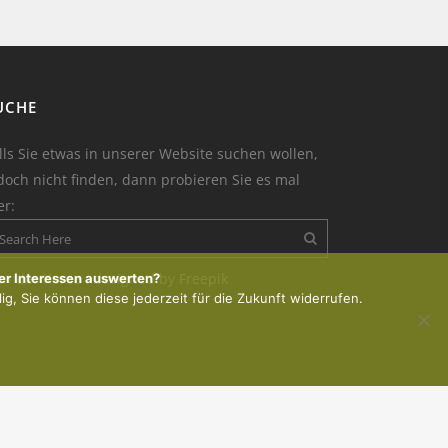
UCHE
lls Sie etwas in unserer Website suchen wollen,
doch nicht finden, dann probieren Sie es mal
er:
on der Kerze : designed by Freepik
er Interessen auswerten?
lig, Sie können diese jederzeit für die Zukunft widerrufen.