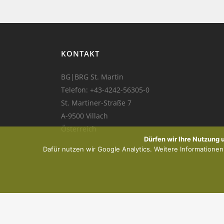
KONTAKT
BG|BRG St. Martin
Telefon:
+43-4242-56305-0
St. Martiner-Straße 7
A-9500 Villach
Österreich
Dürfen wir Ihre Nutzung
Dafür nutzen wir Google Analytics. Weitere Informationen f