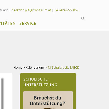
Villach |
direktion@it-gymnasium.at
|
+43-4242-56305-0
VITÄTEN
SERVICE
Home
>
Kalendarium
>
M-Schularbeit, 8ABCD
SCHULISCHE
UNTERSTÜTZUNG