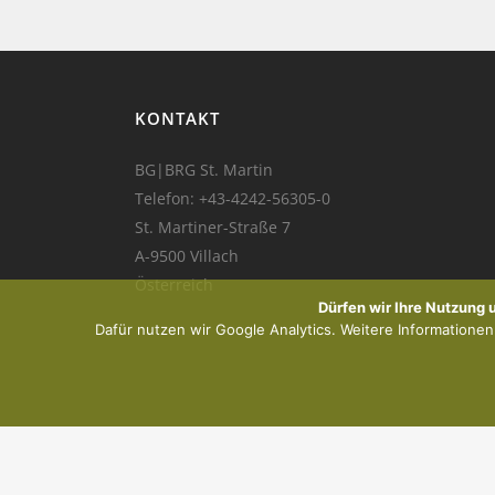
KONTAKT
BG|BRG St. Martin
Telefon:
+43-4242-56305-0
St. Martiner-Straße 7
A-9500 Villach
Österreich
Dürfen wir Ihre Nutzung
Dafür nutzen wir Google Analytics. Weitere Informationen f