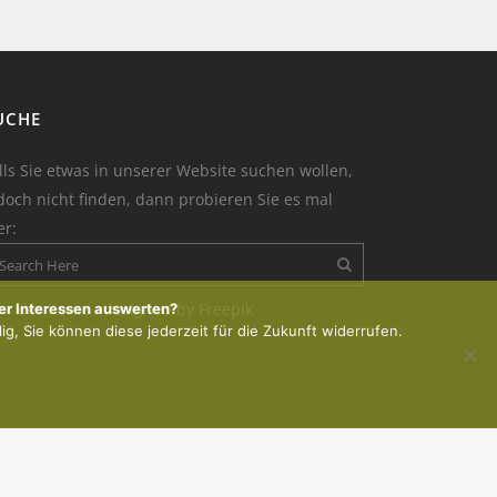
UCHE
lls Sie etwas in unserer Website suchen wollen,
doch nicht finden, dann probieren Sie es mal
er:
on der Kerze : designed by Freepik
er Interessen auswerten?
lig, Sie können diese jederzeit für die Zukunft widerrufen.