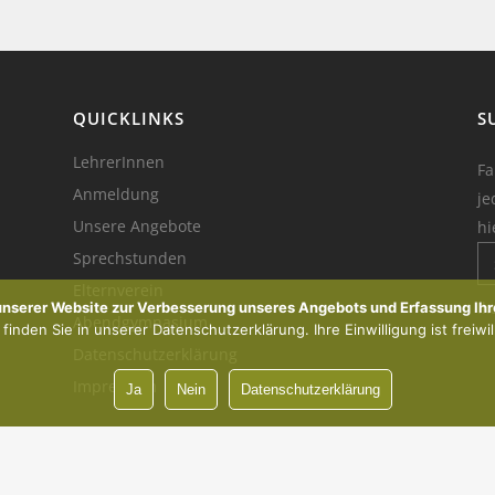
QUICKLINKS
S
LehrerInnen
Fa
Anmeldung
je
Unsere Angebote
hi
Sprechstunden
Elternverein
Ik
 unserer Website zur Verbesserung unseres Angebots und Erfassung Ihr
Abendgymnasium
inden Sie in unserer Datenschutzerklärung. Ihre Einwilligung ist freiwil
Datenschutzerklärung
Impressum
Ja
Nein
Datenschutzerklärung
Vorsprung durch Innovation