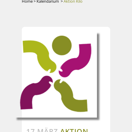
Home
>
Kalendarium
>
Aktion Kilo
17 MÄRZ
AKTION