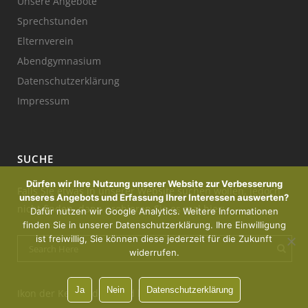
Unsere Angebote
Sprechstunden
Elternverein
Abendgymnasium
Datenschutzerklärung
Impressum
SUCHE
Dürfen wir Ihre Nutzung unserer Website zur Verbesserung
Falls Sie etwas in unserer Website suchen wollen, jedoch
unseres Angebots und Erfassung Ihrer Interessen auswerten?
nicht finden, dann probieren Sie es mal hier:
Dafür nutzen wir Google Analytics. Weitere Informationen
finden Sie in unserer Datenschutzerklärung. Ihre Einwilligung
ist freiwillig, Sie können diese jederzeit für die Zukunft
widerrufen.
Ja
Nein
Datenschutzerklärung
Ikon der Kerze : designed by Freepik