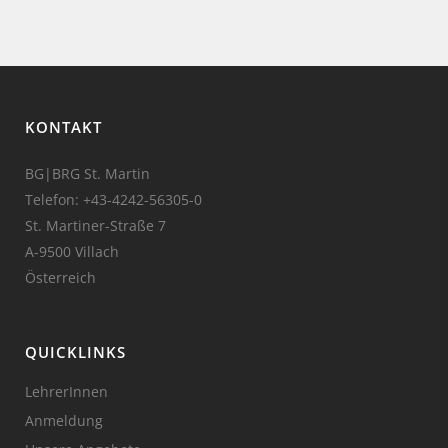
KONTAKT
BG|BRG St. Martin
Telefon:
+43-4242-56305-0
St. Martiner-Straße 7
A-9500 Villach
Österreich
QUICKLINKS
LehrerInnen
Anmeldung