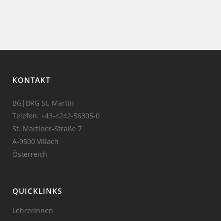
KONTAKT
BG|BRG St. Martin
Telefon:
+43-4242-56305-0
St. Martiner-Straße 7
A-9500 Villach
Österreich
QUICKLINKS
LehrerInnen