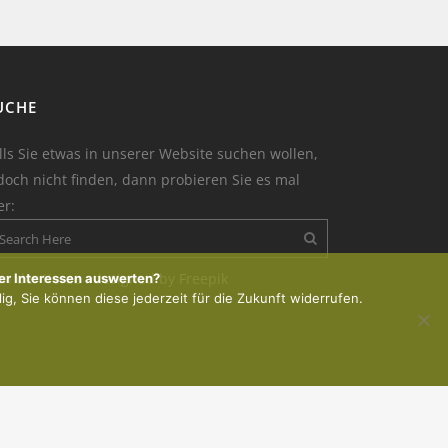
UCHE
lls Sie etwas in unserer Website suchen wollen,
doch nicht finden, dann probieren Sie es mal
er:
on der Kerze : designed by Freepik
er Interessen auswerten?
lig, Sie können diese jederzeit für die Zukunft widerrufen.