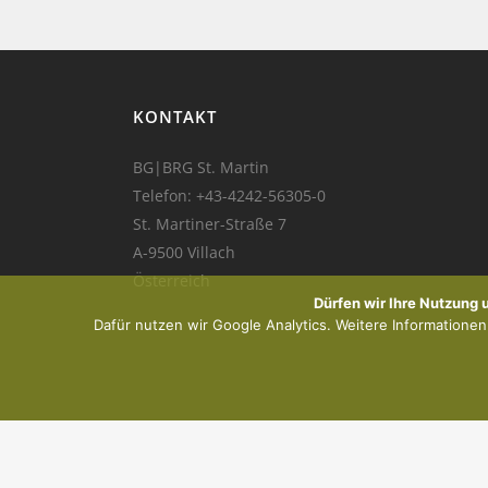
KONTAKT
BG|BRG St. Martin
Telefon:
+43-4242-56305-0
St. Martiner-Straße 7
A-9500 Villach
Österreich
Dürfen wir Ihre Nutzung
Dafür nutzen wir Google Analytics. Weitere Informationen f