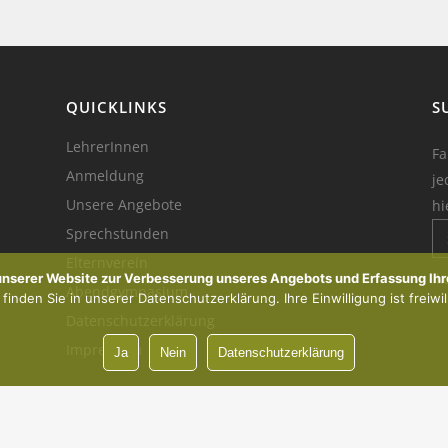
QUICKLINKS
S
LehrerInnen
Fa
Anmeldung
je
Unsere Angebote
hi
Sprechstunden
Elternverein
Ik
 unserer Website zur Verbesserung unseres Angebots und Erfassung Ihr
Abendgymnasium
inden Sie in unserer Datenschutzerklärung. Ihre Einwilligung ist freiwil
Datenschutzerklärung
Impressum
Ja
Nein
Datenschutzerklärung
Vorsprung durch Innovation