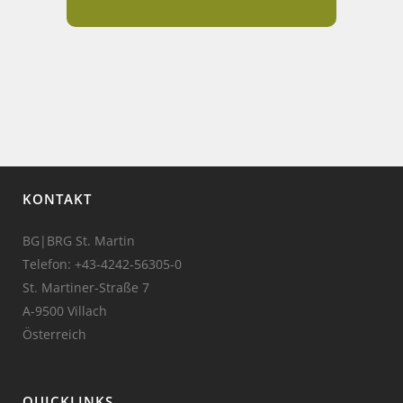
KONTAKT
BG|BRG St. Martin
Telefon:
+43-4242-56305-0
St. Martiner-Straße 7
A-9500 Villach
Österreich
QUICKLINKS