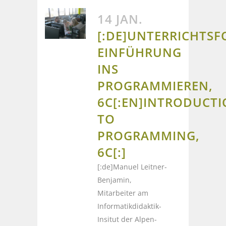
14 JAN.
[:DE]UNTERRICHTS
EINFÜHRUNG
INS
PROGRAMMIEREN,
6C[:EN]INTRODUCT
TO
PROGRAMMING,
6C[:]
[:de]Manuel Leitner-
Benjamin,
Mitarbeiter am
Informatikdidaktik-
Insitut der Alpen-