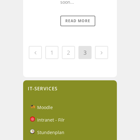
soon...
READ MORE
1
2
3
IT-SERVICES
Moodle
Intranet - Filr
Stundenplan