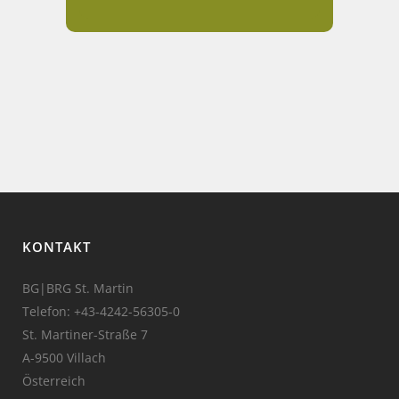
KONTAKT
BG|BRG St. Martin
Telefon:
+43-4242-56305-0
St. Martiner-Straße 7
A-9500 Villach
Österreich