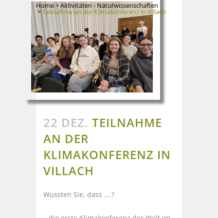
Home
>
Aktivitäten - Naturwissenschaften
>
Teilnahme an der Klimakonferenz in Villach
22 DEZ.
TEILNAHME
AN DER
KLIMAKONFERENZ IN
VILLACH
Wussten Sie, dass ….?
…die erste Klimakonferenz der Welt im